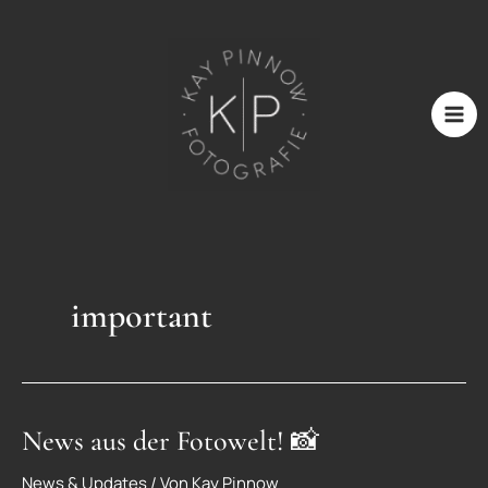
Zum
Inhalt
springen
important
News
News aus der Fotowelt! 📸
aus
News & Updates
/ Von
Kay Pinnow