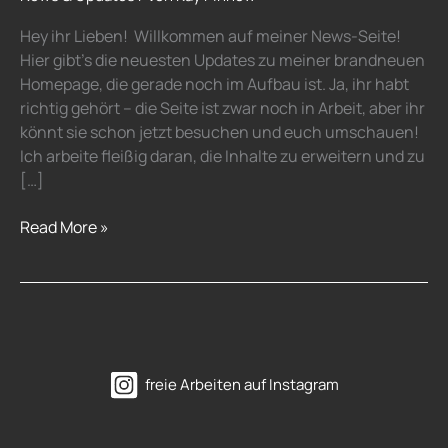
der
Fotowelt!
Hey ihr Lieben! Willkommen auf meiner News-Seite!
📸
Hier gibt’s die neuesten Updates zu meiner brandneuen
Homepage, die gerade noch im Aufbau ist. Ja, ihr habt
richtig gehört – die Seite ist zwar noch in Arbeit, aber ihr
könnt sie schon jetzt besuchen und euch umschauen!
Ich arbeite fleißig daran, die Inhalte zu erweitern und zu
[…]
Read More »
freie Arbeiten auf Instagram