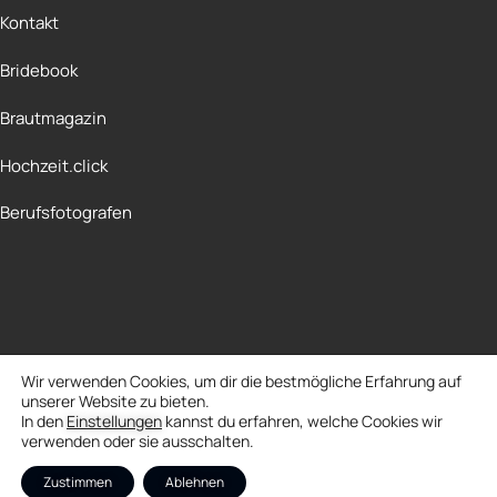
Kontakt
Bridebook
Brautmagazin
Hochzeit.click
Berufsfotografen
Wir verwenden Cookies, um dir die bestmögliche Erfahrung auf
Copyright + Design © 2026 Kay Pinnow Fotografie
unserer Website zu bieten.
Margaretha-Rothe-Weg 3 · 22455 Hamburg
In den
Einstellungen
kannst du erfahren, welche Cookies wir
verwenden oder sie ausschalten.
Zustimmen
Ablehnen